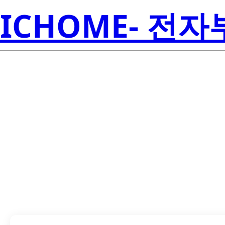
ICHOME- 전
UA78L09ACPKG