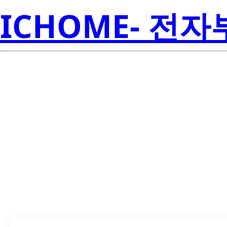
ICHOME- 전
UA78L05ACPKE