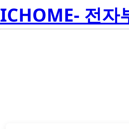
ICHOME- 전
TVS0500DRVR