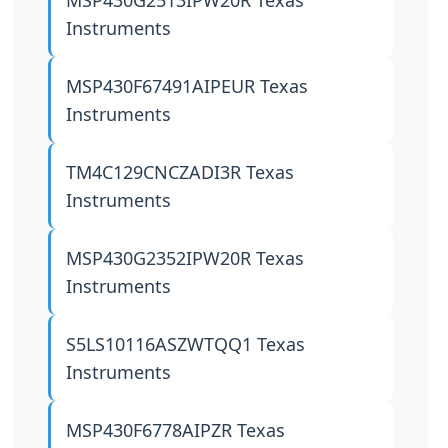
MSP430G2513IPW20R
Texas
Instruments
MSP430F67491AIPEUR
Texas
Instruments
TM4C129CNCZADI3R
Texas
Instruments
MSP430G2352IPW20R
Texas
Instruments
S5LS10116ASZWTQQ1
Texas
Instruments
MSP430F6778AIPZR
Texas