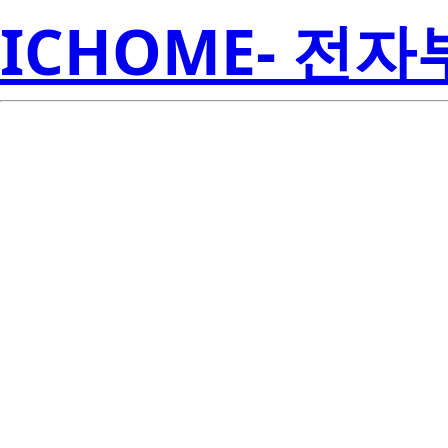
ICHOME- 전
TPS7A02
Inst