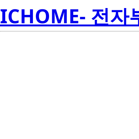
ICHOME- 전
TPS79912
Inst