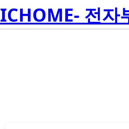
ICHOME- 전
TPS79030DBV