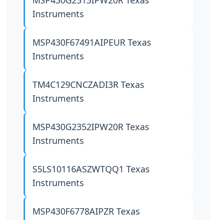
MSP430G2513IPW20R
Texas
Instruments
MSP430F67491AIPEUR
Texas
Instruments
TM4C129CNCZADI3R
Texas
Instruments
MSP430G2352IPW20R
Texas
Instruments
S5LS10116ASZWTQQ1
Texas
Instruments
MSP430F6778AIPZR
Texas