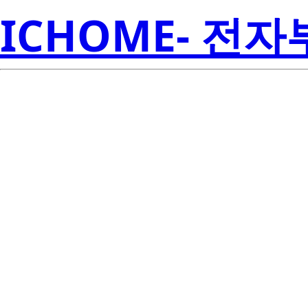
ICHOME- 전
TPS74550P
Inst