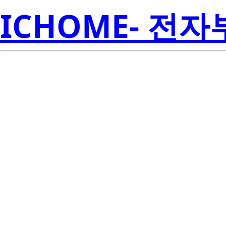
ICHOME- 전
TPS74550P
Inst