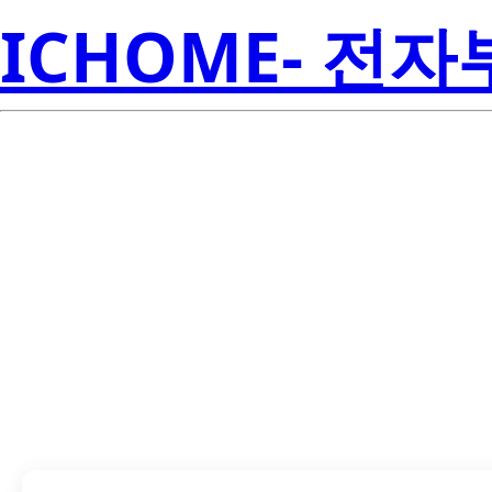
ICHOME- 전
TPS72616KTTT