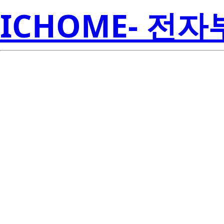
ICHOME- 전
TPS71730
Inst