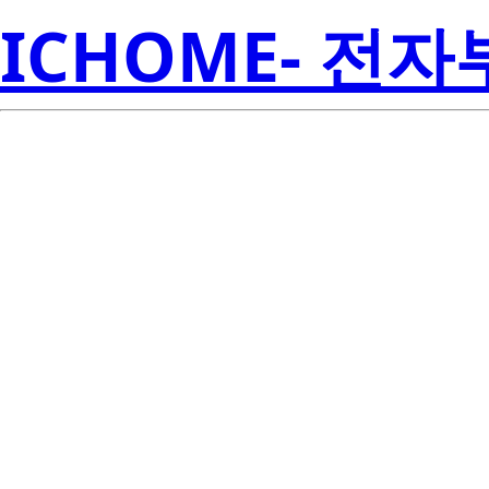
ICHOME- 전
TPS71728
Inst