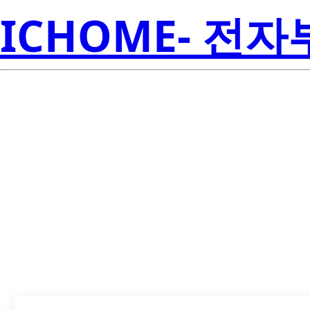
ICHOME- 전
TPS71709DSER