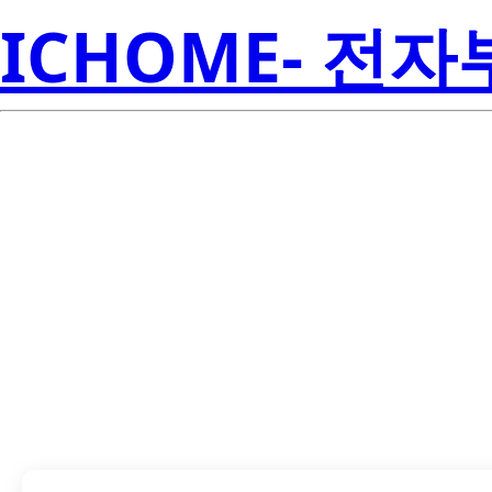
ICHOME- 전
TPPM0110DWP