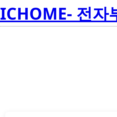
ICHOME- 전
TPD8S300RUK