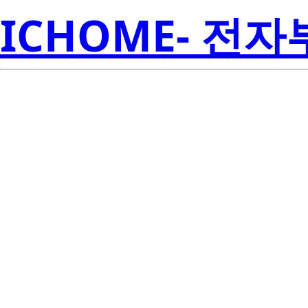
ICHOME- 전
TPD6E05
Inst