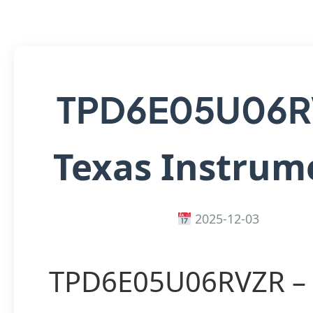
TPD6E05U06R
Texas Instrum
2025-12-03
TPD6E05U06RVZR – 