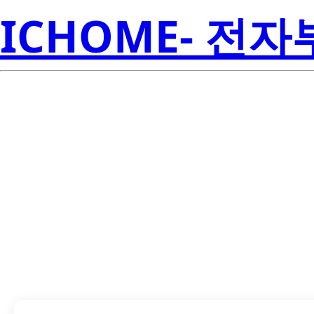
ICHOME- 전
TPD4S009DCK