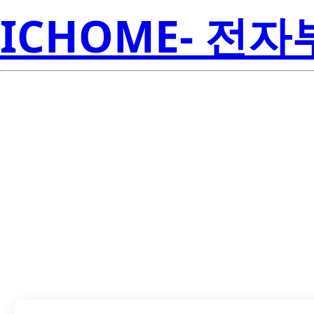
ICHOME- 전
TPD4E002DRL