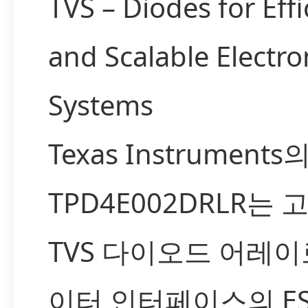
TVS – Diodes for Effi
and Scalable Electro
Systems
Texas Instruments
TPD4E002DRLR는 
TVS 다이오드 어레이
이터 인터페이스의 ES