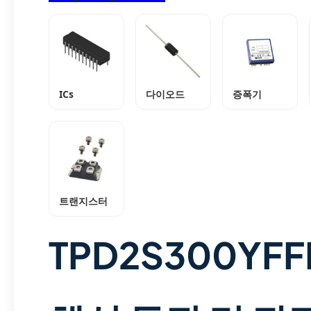
ICs
다이오드
증폭기
트랜지스터
TPD2S300YF