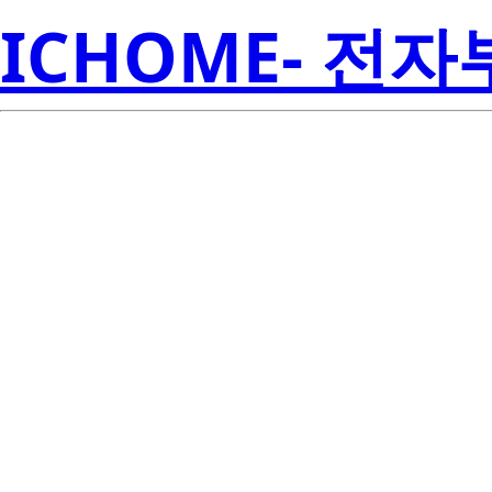
ICHOME- 전
TMP708A
Inst