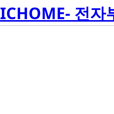
ICHOME- 전
TMP6331
Inst