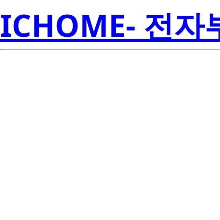
ICHOME- 전
TMP451H
Inst