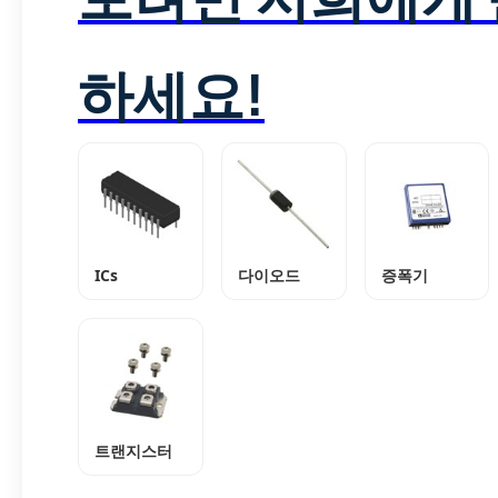
하세요!
ICs
다이오드
증폭기
트랜지스터