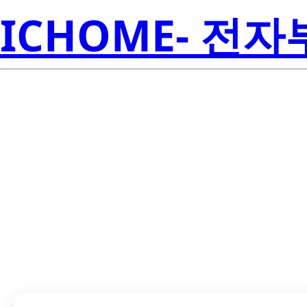
ICHOME- 전
TMP435ADGS