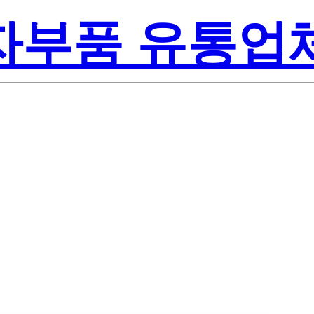
전자부품 유통업
Texas In
NTQ1