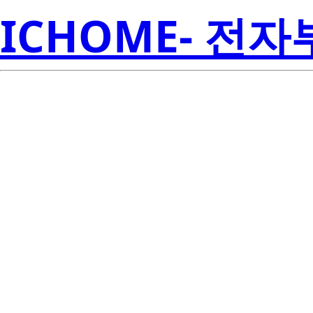
ICHOME- 전
TMP302B
Inst