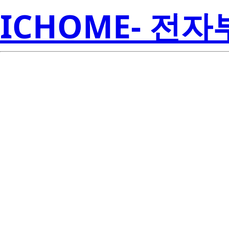
ICHOME- 전
TMP235A
Inst