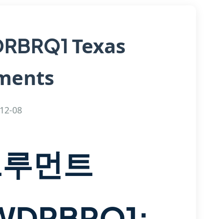
Texas
DRBRQ1
ments
12-08
트루먼트
WDRBRQ1: