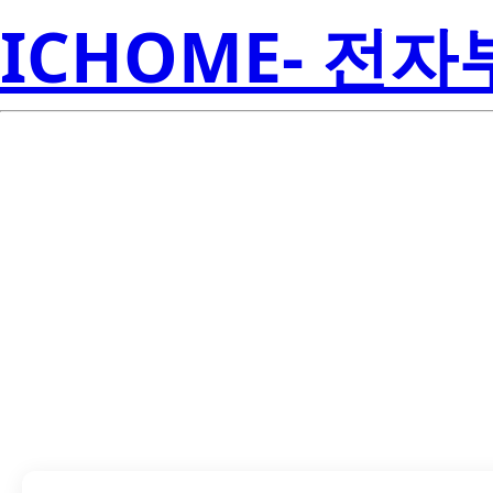
ICHOME- 전
TLV75533PDBV