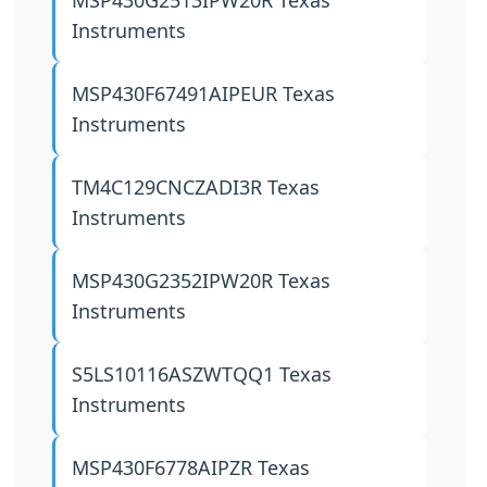
MSP430G2513IPW20R
Texas
Instruments
MSP430F67491AIPEUR
Texas
Instruments
TM4C129CNCZADI3R
Texas
Instruments
MSP430G2352IPW20R
Texas
Instruments
S5LS10116ASZWTQQ1
Texas
Instruments
MSP430F6778AIPZR
Texas