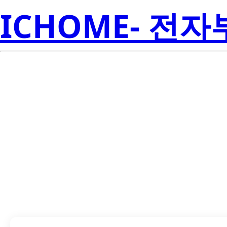
ICHOME- 전
TLV71730PDQN