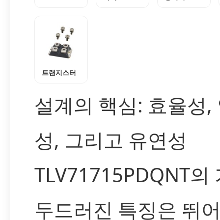
트랜지스터
설계의 핵심: 효율성,
성, 그리고 유연성
TLV71715PDQNT의
두드러진 특징은 뛰어