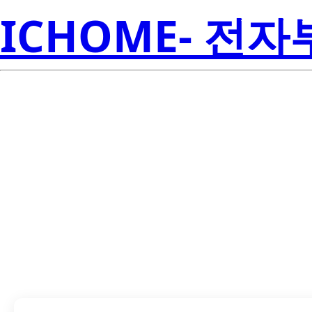
ICHOME- 전
TLV71715PDQN