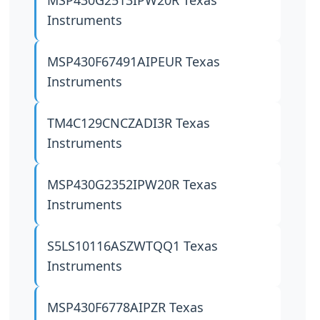
MSP430G2513IPW20R
Texas
Instruments
MSP430F67491AIPEUR
Texas
Instruments
TM4C129CNCZADI3R
Texas
Instruments
MSP430G2352IPW20R
Texas
Instruments
S5LS10116ASZWTQQ1
Texas
Instruments
MSP430F6778AIPZR
Texas