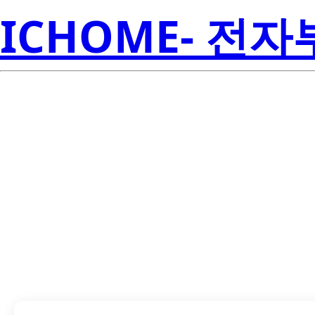
ICHOME- 전
TLV707285DQN