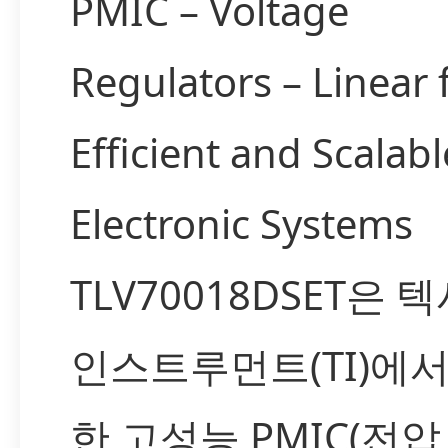
PMIC – Voltage
Regulators – Linear 
Efficient and Scalabl
Electronic Systems
TLV70018DSET은 
인스트루먼트(TI)에서
한 고성능 PMIC(전압