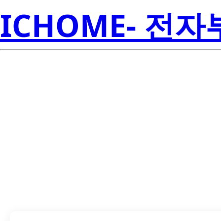
ICHOME- 전
TLV70018DSET