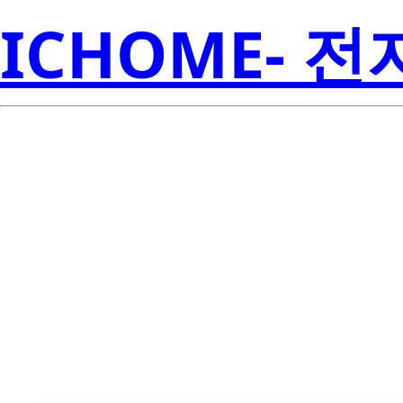
ICHOME- 
T
TLV1117CKCT