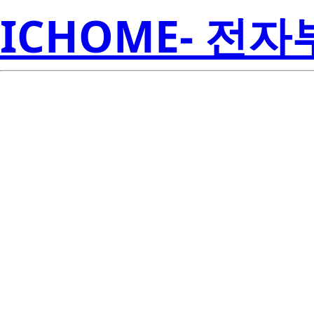
ICHOME- 전
TL750M12
Inst