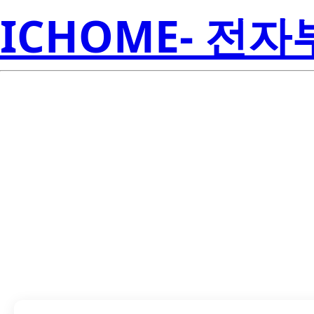
ICHOME- 전
T
SN75107BNS