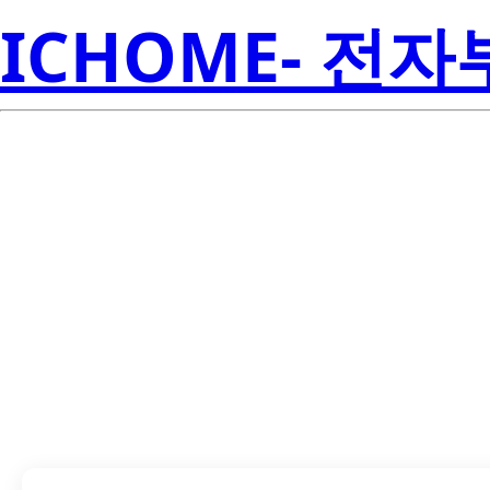
ICHOME- 전
SN74LVTH240D