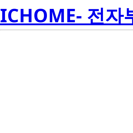
ICHOME- 전
SN74LVC
Inst