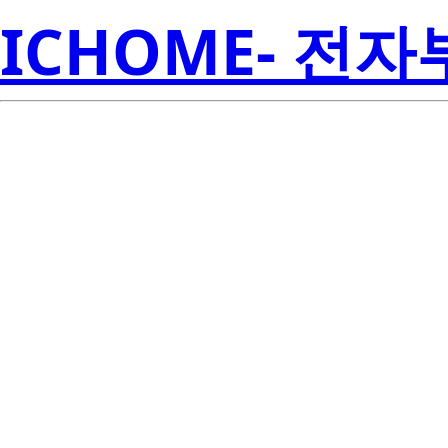
ICHOME- 전
SN74LVCC
Inst