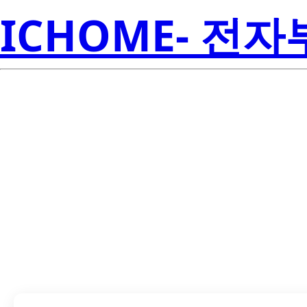
ICHOME- 전
SN74LS377NS