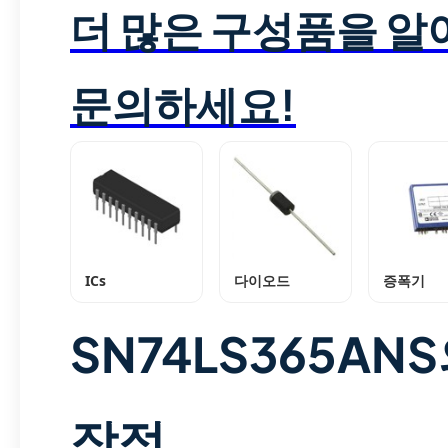
더 많은 구성품을 
문의하세요!
ICs
다이오드
증폭기
SN74LS365AN
장점