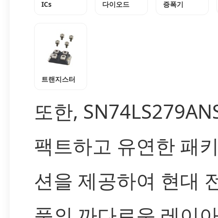
ICs
다이오드
증폭기
트랜지스터
또한, SN74LS279AN
팩트하고 유연한 패키
션을 제공하여 현대 
품의 까다로운 레이아