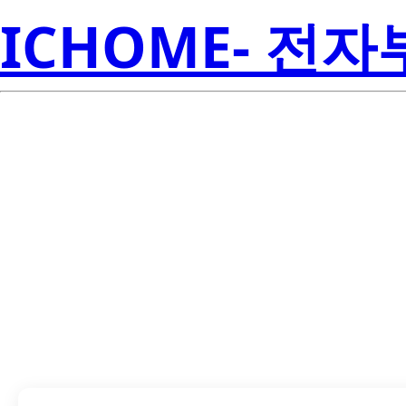
ICHOME- 전
SN74LS279AN