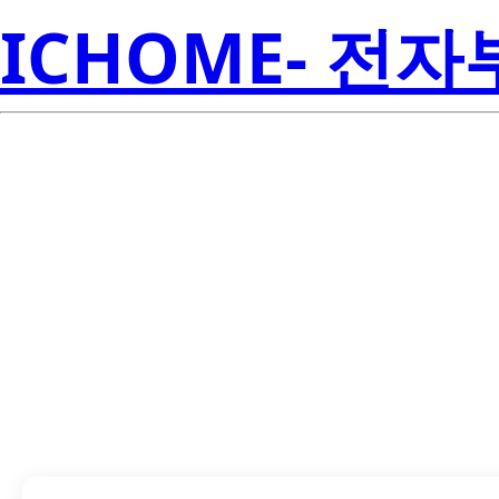
ICHOME- 전
SN74LS155ANS