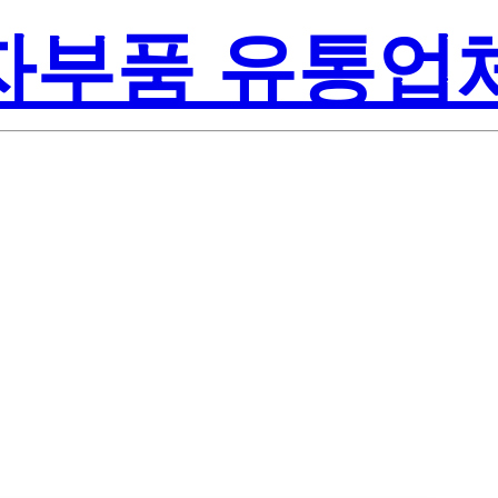
전자부품 유통업
Texas In
45DGG