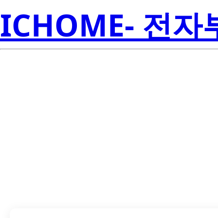
ICHOME- 전
SN74AHC373N