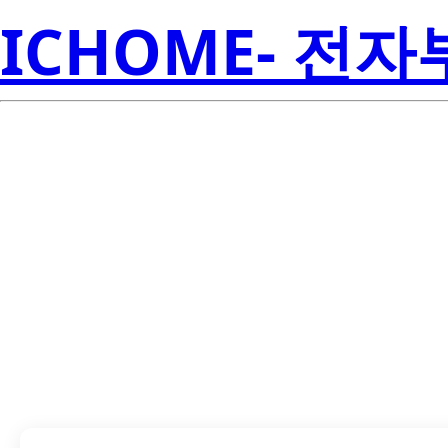
ICHOME- 전
SN74ACT1073N