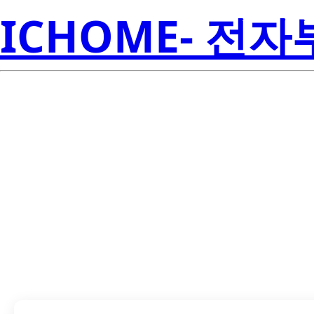
ICHOME- 전
T
PCI4510GHK