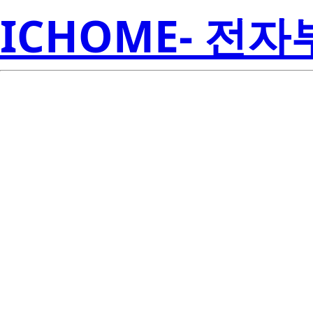
ICHOME- 전
LP5996SD-
Inst